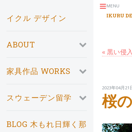
MENU
Toggle
IKURU D
イクル デザイン
ABOUT
« 黒い侵
家具作品 WORKS
2023年04
桜
スウェーデン留学
BLOG 木もれ日輝く那