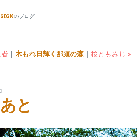
ESIGN
のブログ
入者
|
木もれ日輝く那須の森
|
桜ともみじ »
月21日
のあと