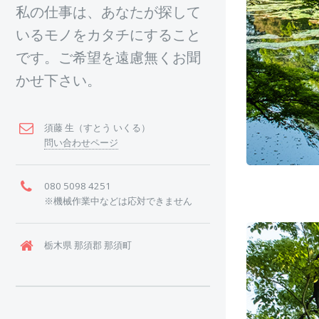
私の仕事は、あなたが探して
いるモノをカタチにすること
です。ご希望を遠慮無くお聞
かせ下さい。
須藤 生（すとう いくる）
問い合わせページ
080 5098 4251
※機械作業中などは応対できません
栃木県 那須郡 那須町