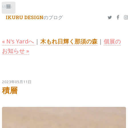
Toggle
MENU
IKURU DESIGN
のブログ
« N's Yardへ
|
木もれ日輝く那須の森
|
個展の
お知らせ »
2023年05月11日
積層